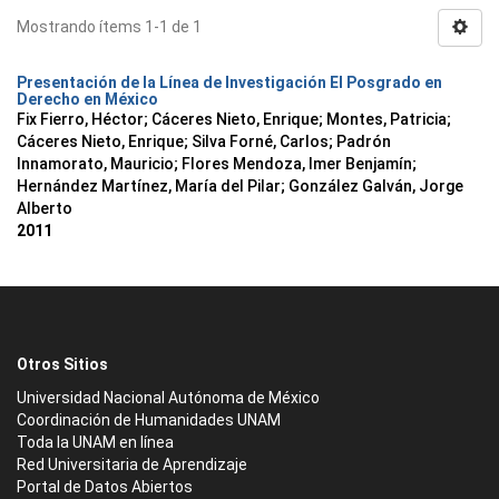
Mostrando ítems 1-1 de 1
Presentación de la Línea de Investigación El Posgrado en
Derecho en México
Fix Fierro, Héctor
;
Cáceres Nieto, Enrique
;
Montes, Patricia
;
Cáceres Nieto, Enrique
;
Silva Forné, Carlos
;
Padrón
Innamorato, Mauricio
;
Flores Mendoza, Imer Benjamín
;
Hernández Martínez, María del Pilar
;
González Galván, Jorge
Alberto
2011
Otros Sitios
Universidad Nacional Autónoma de México
Coordinación de Humanidades UNAM
Toda la UNAM en línea
Red Universitaria de Aprendizaje
Portal de Datos Abiertos