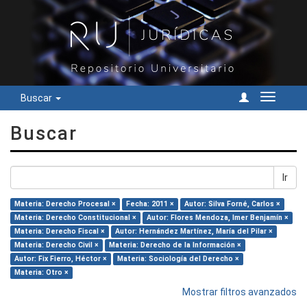
Buscar
Cambiar
navegac
Buscar
Ir
Materia: Derecho Procesal ×
Fecha: 2011 ×
Autor: Silva Forné, Carlos ×
Materia: Derecho Constitucional ×
Autor: Flores Mendoza, Imer Benjamín ×
Materia: Derecho Fiscal ×
Autor: Hernández Martínez, María del Pilar ×
Materia: Derecho Civil ×
Materia: Derecho de la Información ×
Autor: Fix Fierro, Héctor ×
Materia: Sociología del Derecho ×
Materia: Otro ×
Mostrar filtros avanzados