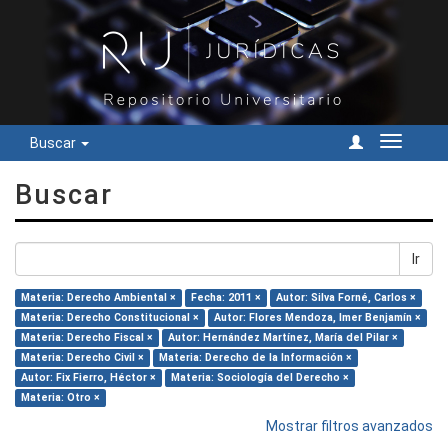
Buscar
Cambiar
navegac
Buscar
Ir
Materia: Derecho Ambiental ×
Fecha: 2011 ×
Autor: Silva Forné, Carlos ×
Materia: Derecho Constitucional ×
Autor: Flores Mendoza, Imer Benjamín ×
Materia: Derecho Fiscal ×
Autor: Hernández Martínez, María del Pilar ×
Materia: Derecho Civil ×
Materia: Derecho de la Información ×
Autor: Fix Fierro, Héctor ×
Materia: Sociología del Derecho ×
Materia: Otro ×
Mostrar filtros avanzados