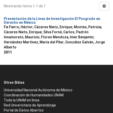
Mostrando ítems 1-1 de 1
Presentación de la Línea de Investigación El Posgrado en
Derecho en México
Fix Fierro, Héctor
;
Cáceres Nieto, Enrique
;
Montes, Patricia
;
Cáceres Nieto, Enrique
;
Silva Forné, Carlos
;
Padrón
Innamorato, Mauricio
;
Flores Mendoza, Imer Benjamín
;
Hernández Martínez, María del Pilar
;
González Galván, Jorge
Alberto
2011
Otros Sitios
Universidad Nacional Autónoma de México
Coordinación de Humanidades UNAM
Toda la UNAM en línea
Red Universitaria de Aprendizaje
Portal de Datos Abiertos