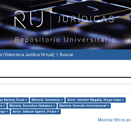
s (Videoteca Jurídica Virtual)
Buscar
uz Barney, Óscar ×
Materia: Seminario ×
Autor: Amador Magaña, Diego Isaac ×
ro ×
Materia: Derechos Humanos ×
Materia: Derecho Internacional ×
rigo ×
Autor: Salazar Ugarte, Pedro ×
Mostrar filtros 