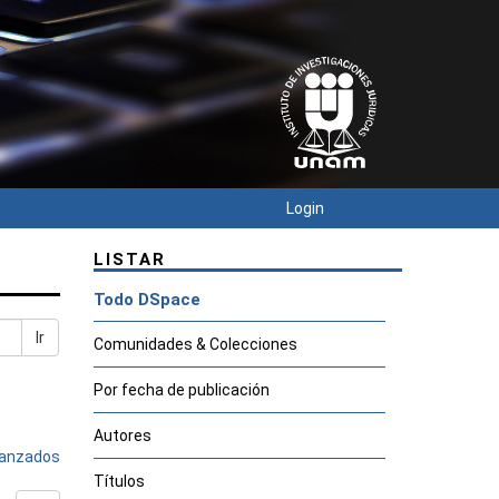
Login
LISTAR
Todo DSpace
Ir
Comunidades & Colecciones
Por fecha de publicación
Autores
avanzados
Títulos