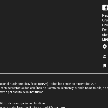
Rep
Uni
Uni
Est
sie
LEG
acional Autónoma de México (UNAM), todos los derechos reservados 2021.
den ser reproducidos con fines no lucrativos, siempre y cuando no se mutile, se cit
revio por escrito de la institución.
tituto de Investigaciones Jurídicas.
 este portal favor de dirigirse a:
padiij@unam.mx