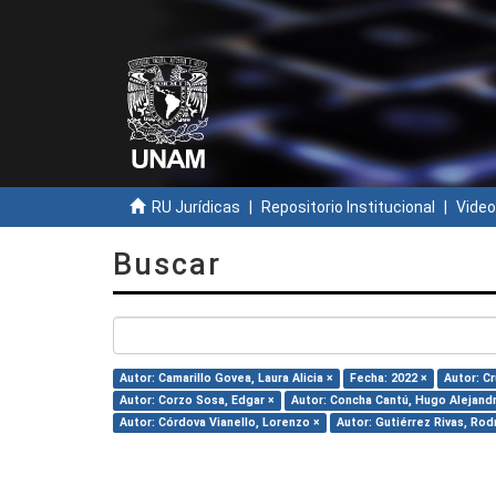
RU Jurídicas
Repositorio Institucional
Video
Buscar
Autor: Camarillo Govea, Laura Alicia ×
Fecha: 2022 ×
Autor: Cr
Autor: Corzo Sosa, Edgar ×
Autor: Concha Cantú, Hugo Alejand
Autor: Córdova Vianello, Lorenzo ×
Autor: Gutiérrez Rivas, Rod