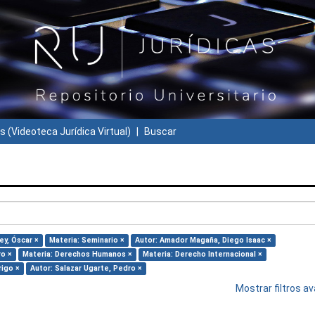
s (Videoteca Jurídica Virtual)
Buscar
ey, Óscar ×
Materia: Seminario ×
Autor: Amador Magaña, Diego Isaac ×
ro ×
Materia: Derechos Humanos ×
Materia: Derecho Internacional ×
rigo ×
Autor: Salazar Ugarte, Pedro ×
Mostrar filtros 