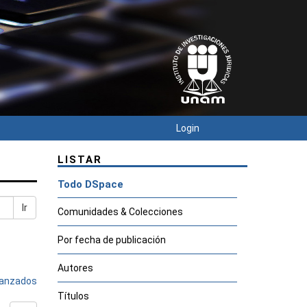
Login
LISTAR
Todo DSpace
Ir
Comunidades & Colecciones
Por fecha de publicación
Autores
avanzados
Títulos