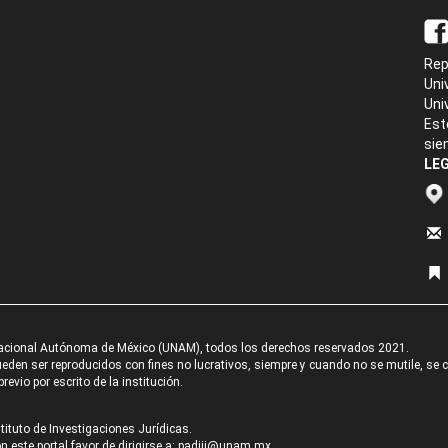
Rep
Uni
Uni
Est
sie
LEG
acional Autónoma de México (UNAM), todos los derechos reservados 2021.
den ser reproducidos con fines no lucrativos, siempre y cuando no se mutile, se cit
revio por escrito de la institución.
tituto de Investigaciones Jurídicas.
 este portal favor de dirigirse a:
padiij@unam.mx