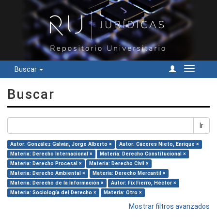
Buscar
Cambiar
navegac
Buscar
Ir
Autor: González Galván, Jorge Alberto ×
Autor: Cáceres Nieto, Enrique ×
Materia: Derecho Internacional ×
Materia: Derecho Constitucional ×
Materia: Derecho Procesal ×
Materia: Derecho Civil ×
Materia: Derecho Ambiental ×
Materia: Derecho Mercantil ×
Materia: Derecho de la Información ×
Autor: Fix Fierro, Héctor ×
Materia: Sociología del Derecho ×
Materia: Otro ×
Mostrar filtros avanzados