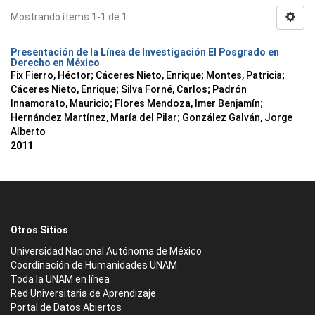
Mostrando ítems 1-1 de 1
Presentación de la Línea de Investigación El Posgrado en
Derecho en México
Fix Fierro, Héctor
;
Cáceres Nieto, Enrique
;
Montes, Patricia
;
Cáceres Nieto, Enrique
;
Silva Forné, Carlos
;
Padrón
Innamorato, Mauricio
;
Flores Mendoza, Imer Benjamín
;
Hernández Martínez, María del Pilar
;
González Galván, Jorge
Alberto
2011
Otros Sitios
Universidad Nacional Autónoma de México
Coordinación de Humanidades UNAM
Toda la UNAM en línea
Red Universitaria de Aprendizaje
Portal de Datos Abiertos