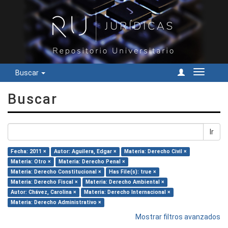
Buscar
Cambiar
navegac
Buscar
Ir
Fecha: 2011 ×
Autor: Aguilera, Edgar ×
Materia: Derecho Civil ×
Materia: Otro ×
Materia: Derecho Penal ×
Materia: Derecho Constitucional ×
Has File(s): true ×
Materia: Derecho Fiscal ×
Materia: Derecho Ambiental ×
Autor: Chávez, Carolina ×
Materia: Derecho Internacional ×
Materia: Derecho Administrativo ×
Mostrar filtros avanzados