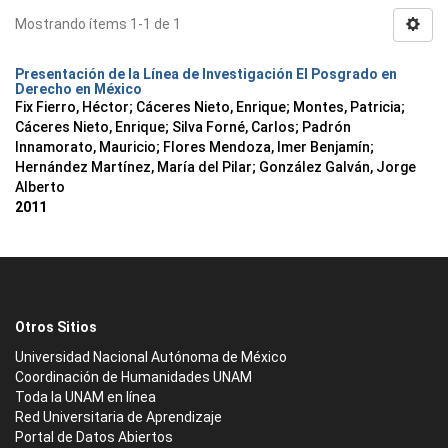
Mostrando ítems 1-1 de 1
Presentación de la Línea de Investigación El Posgrado en
Derecho en México
Fix Fierro, Héctor
;
Cáceres Nieto, Enrique
;
Montes, Patricia
;
Cáceres Nieto, Enrique
;
Silva Forné, Carlos
;
Padrón
Innamorato, Mauricio
;
Flores Mendoza, Imer Benjamín
;
Hernández Martínez, María del Pilar
;
González Galván, Jorge
Alberto
2011
Otros Sitios
Universidad Nacional Autónoma de México
Coordinación de Humanidades UNAM
Toda la UNAM en línea
Red Universitaria de Aprendizaje
Portal de Datos Abiertos