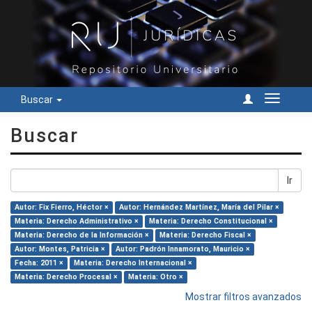
Buscar
Cambiar
navegac
Buscar
Ir
Autor: Fix Fierro, Héctor ×
Autor: Hernández Martínez, María del Pilar ×
Materia: Derecho Administrativo ×
Materia: Derecho Constitucional ×
Materia: Derecho de la Información ×
Materia: Derecho Fiscal ×
Autor: Montes, Patricia ×
Autor: Padrón Innamorato, Mauricio ×
Fecha: 2011 ×
Materia: Derecho Internacional ×
Materia: Derecho Procesal ×
Materia: Otro ×
Mostrar filtros avanzados