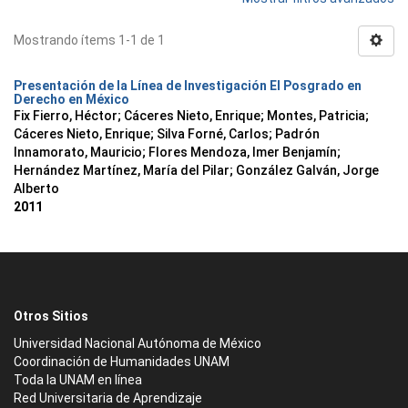
Mostrando ítems 1-1 de 1
Presentación de la Línea de Investigación El Posgrado en
Derecho en México
Fix Fierro, Héctor
;
Cáceres Nieto, Enrique
;
Montes, Patricia
;
Cáceres Nieto, Enrique
;
Silva Forné, Carlos
;
Padrón
Innamorato, Mauricio
;
Flores Mendoza, Imer Benjamín
;
Hernández Martínez, María del Pilar
;
González Galván, Jorge
Alberto
2011
Otros Sitios
Universidad Nacional Autónoma de México
Coordinación de Humanidades UNAM
Toda la UNAM en línea
Red Universitaria de Aprendizaje