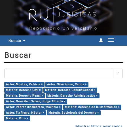
Buscar
Cambiar
navegac
Buscar
Ir
Autor: Montes, Patricia ×
Autor: Silva Forné, Carlos ×
Materia: Derecho Civil ×
Materia: Derecho Constitucional ×
Materia: Derecho Penal ×
Materia: Derecho Administrativo ×
Autor: González Galván, Jorge Alberto ×
Autor: Padrón Innamorato, Mauricio ×
Materia: Derecho de la Información ×
Autor: Fix Fierro, Héctor ×
Materia: Sociología del Derecho ×
Materia: Otro ×
Mostrar filtros avanzados