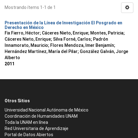
Mostrando ítems 1-1 de 1
Presentación de la Línea de Investigación El Posgrado en
Derecho en México
Fix Fierro, Héctor
;
Cáceres Nieto, Enrique
;
Montes, Patricia
;
Cáceres Nieto, Enrique
;
Silva Forné, Carlos
;
Padrón
Innamorato, Mauricio
;
Flores Mendoza, Imer Benjamín
;
Hernández Martínez, María del Pilar
;
González Galván, Jorge
Alberto
2011
Otros Sitios
Universidad Nacional Autónoma de México
Coordinación de Humanidades UNAM
Toda la UNAM en línea
Red Universitaria de Aprendizaje
Portal de Datos Abiertos