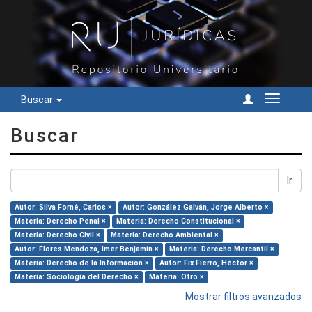
Buscar
Cambiar
navegac
Buscar
Ir
Autor: Silva Forné, Carlos ×
Autor: González Galván, Jorge Alberto ×
Materia: Derecho Penal ×
Materia: Derecho Constitucional ×
Materia: Derecho Civil ×
Materia: Derecho Ambiental ×
Autor: Flores Mendoza, Imer Benjamín ×
Materia: Derecho Mercantil ×
Materia: Derecho de la Información ×
Autor: Fix Fierro, Héctor ×
Materia: Sociología del Derecho ×
Materia: Otro ×
Mostrar filtros avanzados