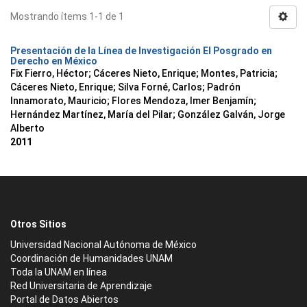
Mostrando ítems 1-1 de 1
Presentación de la Línea de Investigación El Posgrado en
Derecho en México
Fix Fierro, Héctor
;
Cáceres Nieto, Enrique
;
Montes, Patricia
;
Cáceres Nieto, Enrique
;
Silva Forné, Carlos
;
Padrón
Innamorato, Mauricio
;
Flores Mendoza, Imer Benjamín
;
Hernández Martínez, María del Pilar
;
González Galván, Jorge
Alberto
2011
Otros Sitios
Universidad Nacional Autónoma de México
Coordinación de Humanidades UNAM
Toda la UNAM en línea
Red Universitaria de Aprendizaje
Portal de Datos Abiertos