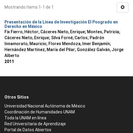
Mostrando ítems 1-1 de 1
Presentación de la Línea de Investigación El Posgrado en
Derecho en México
Fix Fierro, Héctor
;
Cáceres Nieto, Enrique
;
Montes, Patricia
;
Cáceres Nieto, Enrique
;
Silva Forné, Carlos
;
Padrón
Innamorato, Mauricio
;
Flores Mendoza, Imer Benjamín
;
Hernández Martínez, María del Pilar
;
González Galván, Jorge
Alberto
2011
Otros Sitios
Universidad Nacional Autónoma de México
Coordinación de Humanidades UNAM
Toda la UNAM en línea
Red Universitaria de Aprendizaje
Portal de Datos Abiertos