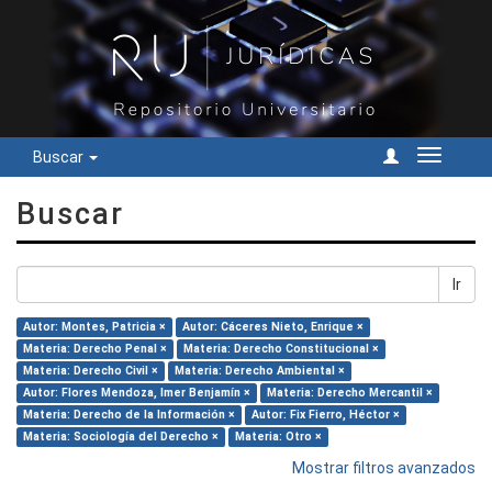
Buscar
Cambiar
navegac
Buscar
Ir
Autor: Montes, Patricia ×
Autor: Cáceres Nieto, Enrique ×
Materia: Derecho Penal ×
Materia: Derecho Constitucional ×
Materia: Derecho Civil ×
Materia: Derecho Ambiental ×
Autor: Flores Mendoza, Imer Benjamín ×
Materia: Derecho Mercantil ×
Materia: Derecho de la Información ×
Autor: Fix Fierro, Héctor ×
Materia: Sociología del Derecho ×
Materia: Otro ×
Mostrar filtros avanzados