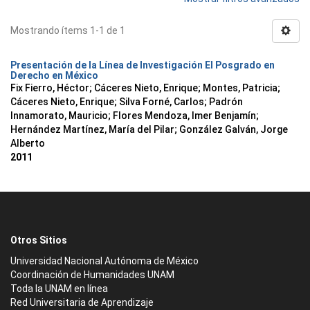
Mostrando ítems 1-1 de 1
Presentación de la Línea de Investigación El Posgrado en
Derecho en México
Fix Fierro, Héctor
;
Cáceres Nieto, Enrique
;
Montes, Patricia
;
Cáceres Nieto, Enrique
;
Silva Forné, Carlos
;
Padrón
Innamorato, Mauricio
;
Flores Mendoza, Imer Benjamín
;
Hernández Martínez, María del Pilar
;
González Galván, Jorge
Alberto
2011
Otros Sitios
Universidad Nacional Autónoma de México
Coordinación de Humanidades UNAM
Toda la UNAM en línea
Red Universitaria de Aprendizaje