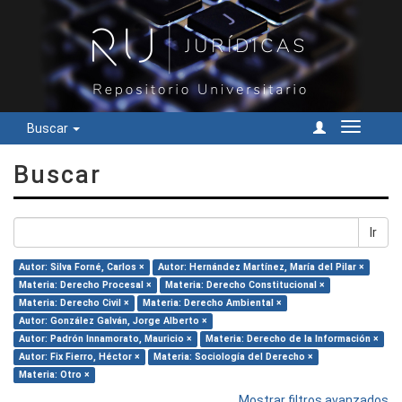
Buscar
Cambiar
navegac
Buscar
Ir
Autor: Silva Forné, Carlos ×
Autor: Hernández Martínez, María del Pilar ×
Materia: Derecho Procesal ×
Materia: Derecho Constitucional ×
Materia: Derecho Civil ×
Materia: Derecho Ambiental ×
Autor: González Galván, Jorge Alberto ×
Autor: Padrón Innamorato, Mauricio ×
Materia: Derecho de la Información ×
Autor: Fix Fierro, Héctor ×
Materia: Sociología del Derecho ×
Materia: Otro ×
Mostrar filtros avanzados