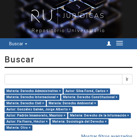
Buscar
Cambiar
navegac
Buscar
Ir
Materia: Derecho Administrativo ×
Autor: Silva Forné, Carlos ×
Materia: Derecho Internacional ×
Materia: Derecho Constitucional ×
Materia: Derecho Civil ×
Materia: Derecho Ambiental ×
Autor: González Galván, Jorge Alberto ×
Autor: Padrón Innamorato, Mauricio ×
Materia: Derecho de la Información ×
Autor: Fix Fierro, Héctor ×
Materia: Sociología del Derecho ×
Materia: Otro ×
Mostrar filtros avanzados