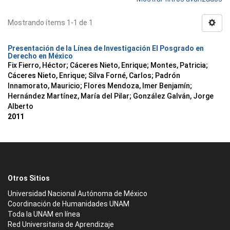
Mostrando ítems 1-1 de 1
Presentación de la Línea de Investigación El Posgrado en
Derecho en México
Fix Fierro, Héctor
;
Cáceres Nieto, Enrique
;
Montes, Patricia
;
Cáceres Nieto, Enrique
;
Silva Forné, Carlos
;
Padrón
Innamorato, Mauricio
;
Flores Mendoza, Imer Benjamín
;
Hernández Martínez, María del Pilar
;
González Galván, Jorge
Alberto
2011
Otros Sitios
Universidad Nacional Autónoma de México
Coordinación de Humanidades UNAM
Toda la UNAM en línea
Red Universitaria de Aprendizaje