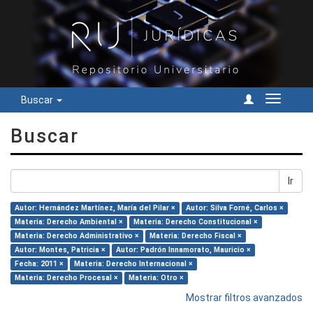
Buscar
Cambiar
navegac
Buscar
Ir
Autor: Hernández Martínez, María del Pilar ×
Autor: Silva Forné, Carlos ×
Materia: Derecho Ambiental ×
Materia: Derecho Constitucional ×
Materia: Derecho Administrativo ×
Materia: Derecho Fiscal ×
Autor: Montes, Patricia ×
Autor: Padrón Innamorato, Mauricio ×
Fecha: 2011 ×
Materia: Derecho Internacional ×
Materia: Derecho Procesal ×
Materia: Otro ×
Mostrar filtros avanzados