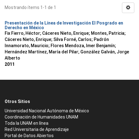
Mostrando ítems 1-1 de 1
Presentación de la Línea de Investigación El Posgrado en
Derecho en México
Fix Fierro, Héctor
;
Cáceres Nieto, Enrique
;
Montes, Patricia
;
Cáceres Nieto, Enrique
;
Silva Forné, Carlos
;
Padrón
Innamorato, Mauricio
;
Flores Mendoza, Imer Benjamín
;
Hernández Martínez, María del Pilar
;
González Galván, Jorge
Alberto
2011
Otros Sitios
Universidad Nacional Autónoma de México
Coordinación de Humanidades UNAM
Toda la UNAM en línea
Red Universitaria de Aprendizaje
Portal de Datos Abiertos