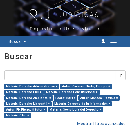
Buscar
Cambiar
navegac
Buscar
Ir
Materia: Derecho Administrativo ×
Autor: Cáceres Nieto, Enrique ×
Materia: Derecho Civil ×
Materia: Derecho Constitucional ×
Materia: Derecho Ambiental ×
Fecha: 2011 ×
Autor: Montes, Patricia ×
Materia: Derecho Mercantil ×
Materia: Derecho de la Información ×
Autor: Fix Fierro, Héctor ×
Materia: Sociología del Derecho ×
Materia: Otro ×
Mostrar filtros avanzados