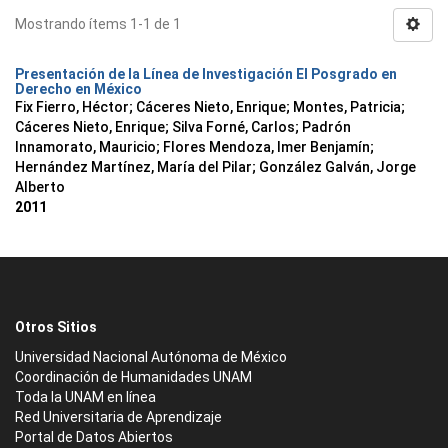
Mostrando ítems 1-1 de 1
Presentación de la Línea de Investigación El Posgrado en
Derecho en México
Fix Fierro, Héctor
;
Cáceres Nieto, Enrique
;
Montes, Patricia
;
Cáceres Nieto, Enrique
;
Silva Forné, Carlos
;
Padrón
Innamorato, Mauricio
;
Flores Mendoza, Imer Benjamín
;
Hernández Martínez, María del Pilar
;
González Galván, Jorge
Alberto
2011
Otros Sitios
Universidad Nacional Autónoma de México
Coordinación de Humanidades UNAM
Toda la UNAM en línea
Red Universitaria de Aprendizaje
Portal de Datos Abiertos