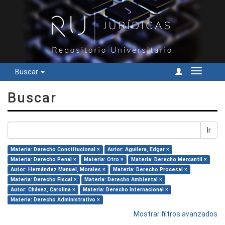
Buscar
Cambiar
navegac
Buscar
Ir
Materia: Derecho Constitucional ×
Autor: Aguilera, Edgar ×
Materia: Derecho Penal ×
Materia: Otro ×
Materia: Derecho Mercantil ×
Autor: Hernández Manuel, Morales ×
Materia: Derecho Procesal ×
Materia: Derecho Fiscal ×
Materia: Derecho Ambiental ×
Autor: Chávez, Carolina ×
Materia: Derecho Internacional ×
Materia: Derecho Administrativo ×
Mostrar filtros avanzados