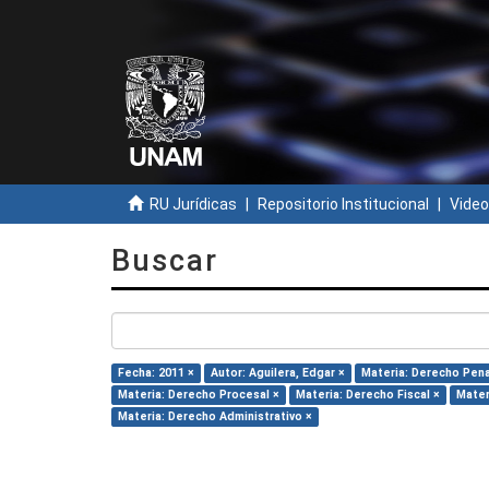
RU Jurídicas
Repositorio Institucional
Video
Buscar
Fecha: 2011 ×
Autor: Aguilera, Edgar ×
Materia: Derecho Pena
Materia: Derecho Procesal ×
Materia: Derecho Fiscal ×
Mater
Materia: Derecho Administrativo ×