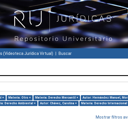
s (Videoteca Jurídica Virtual)
Buscar
l ×
Materia: Otro ×
Materia: Derecho Mercantil ×
Autor: Hernández Manuel, Mor
ia: Derecho Ambiental ×
Autor: Chávez, Carolina ×
Materia: Derecho Internacional
Mostrar filtros 