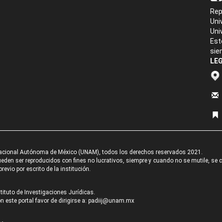
Rep
Uni
Uni
Est
sie
LEG
acional Autónoma de México (UNAM), todos los derechos reservados 2021.
den ser reproducidos con fines no lucrativos, siempre y cuando no se mutile, se cit
revio por escrito de la institución.
tituto de Investigaciones Jurídicas.
 este portal favor de dirigirse a:
padiij@unam.mx