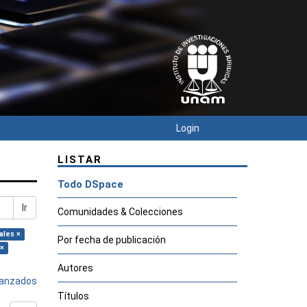
Login
LISTAR
Todo DSpace
Ir
Comunidades & Colecciones
ales ×
Por fecha de publicación
 ×
Autores
avanzados
Títulos