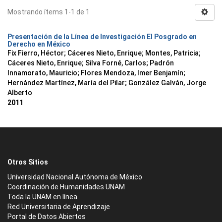
Mostrando ítems 1-1 de 1
Presentación de la Línea de Investigación El Posgrado en
Derecho en México
Fix Fierro, Héctor
;
Cáceres Nieto, Enrique
;
Montes, Patricia
;
Cáceres Nieto, Enrique
;
Silva Forné, Carlos
;
Padrón
Innamorato, Mauricio
;
Flores Mendoza, Imer Benjamín
;
Hernández Martínez, María del Pilar
;
González Galván, Jorge
Alberto
2011
Otros Sitios
Universidad Nacional Autónoma de México
Coordinación de Humanidades UNAM
Toda la UNAM en línea
Red Universitaria de Aprendizaje
Portal de Datos Abiertos