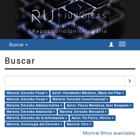
Buscar
Cambiar
navegac
Buscar
Ir
Materia: Derecho Penal ×
Autor: Hernández Martínez, María del Pilar ×
Materia: Derecho Fiscal ×
Materia: Derecho Constitucional ×
Materia: Derecho Administrativo ×
Autor: Flores Mendoza, Imer Benjamín ×
Materia: Derecho Ambiental ×
Materia: Derecho Mercantil ×
Materia: Derecho de la Información ×
Autor: Fix Fierro, Héctor ×
Materia: Sociología del Derecho ×
Materia: Otro ×
Mostrar filtros avanzados