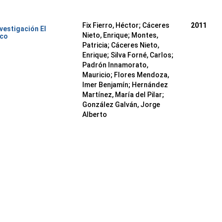
Fix Fierro, Héctor
;
Cáceres
2011
nvestigación El
Nieto, Enrique
;
Montes,
ico
Patricia
;
Cáceres Nieto,
Enrique
;
Silva Forné, Carlos
;
Padrón Innamorato,
Mauricio
;
Flores Mendoza,
Imer Benjamín
;
Hernández
Martínez, María del Pilar
;
González Galván, Jorge
Alberto