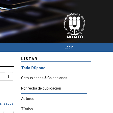
Login
LISTAR
Todo DSpace
Ir
Comunidades & Colecciones
Por fecha de publicación
Autores
avanzados
Títulos