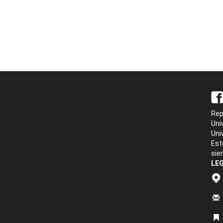
Rep
Uni
Uni
Est
sie
LEG