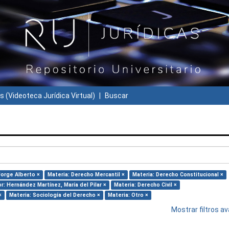
s (Videoteca Jurídica Virtual)
Buscar
Jorge Alberto ×
Materia: Derecho Mercantil ×
Materia: Derecho Constitucional ×
r: Hernández Martínez, María del Pilar ×
Materia: Derecho Civil ×
×
Materia: Sociología del Derecho ×
Materia: Otro ×
Mostrar filtros 