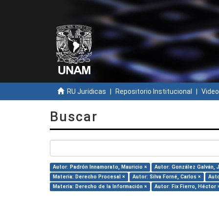
RU Jurídicas
Repositorio Institucional
Video
Buscar
Autor: Padrón Innamorato, Mauricio ×
Autor: González Galván, 
Materia: Derecho Procesal ×
Autor: Silva Forné, Carlos ×
Auto
Materia: Derecho de la Información ×
Autor: Fix Fierro, Héctor 