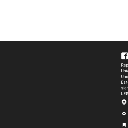
Rep
Uni
Uni
Est
sie
LEG