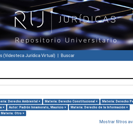
s (Videoteca Jurídica Virtual)
Buscar
eria: Derecho Ambiental ×
Materia: Derecho Constitucional ×
Materia: Derecho Pe
a ×
Autor: Padrón Innamorato, Mauricio ×
Materia: Derecho de la Información ×
Materia: Otro ×
Mostrar filtros 