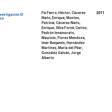
Fix Fierro, Héctor
;
Cáceres
2011
nvestigación El
Nieto, Enrique
;
Montes,
ico
Patricia
;
Cáceres Nieto,
Enrique
;
Silva Forné, Carlos
;
Padrón Innamorato,
Mauricio
;
Flores Mendoza,
Imer Benjamín
;
Hernández
Martínez, María del Pilar
;
González Galván, Jorge
Alberto