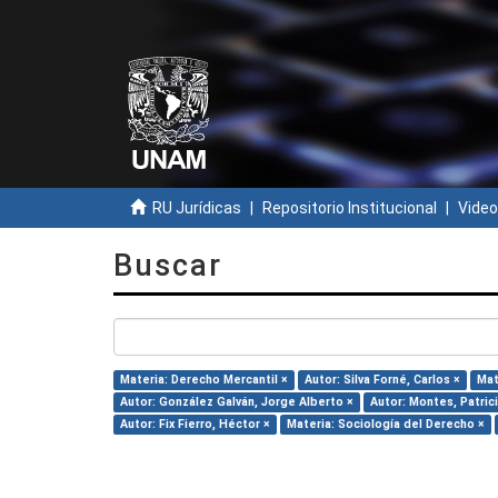
RU Jurídicas
Repositorio Institucional
Video
Buscar
Materia: Derecho Mercantil ×
Autor: Silva Forné, Carlos ×
Mat
Autor: González Galván, Jorge Alberto ×
Autor: Montes, Patrici
Autor: Fix Fierro, Héctor ×
Materia: Sociología del Derecho ×