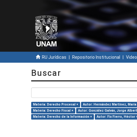
RU Jurídicas
Repositorio Institucional
Video
Buscar
Materia: Derecho Procesal ×
Autor: Hernández Martínez, María 
Materia: Derecho Fiscal ×
Autor: González Galván, Jorge Alber
Materia: Derecho de la Información ×
Autor: Fix Fierro, Héctor 