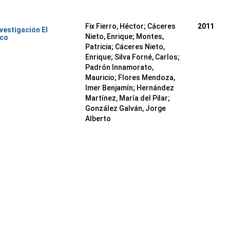
Fix Fierro, Héctor
;
Cáceres
2011
nvestigación El
Nieto, Enrique
;
Montes,
ico
Patricia
;
Cáceres Nieto,
Enrique
;
Silva Forné, Carlos
;
Padrón Innamorato,
Mauricio
;
Flores Mendoza,
Imer Benjamín
;
Hernández
Martínez, María del Pilar
;
González Galván, Jorge
Alberto