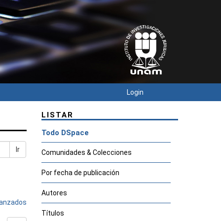
Login
LISTAR
Todo DSpace
Ir
Comunidades & Colecciones
Por fecha de publicación
Autores
avanzados
Títulos