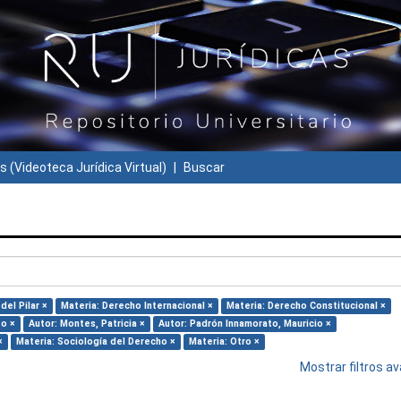
s (Videoteca Jurídica Virtual)
Buscar
del Pilar ×
Materia: Derecho Internacional ×
Materia: Derecho Constitucional ×
to ×
Autor: Montes, Patricia ×
Autor: Padrón Innamorato, Mauricio ×
×
Materia: Sociología del Derecho ×
Materia: Otro ×
Mostrar filtros 