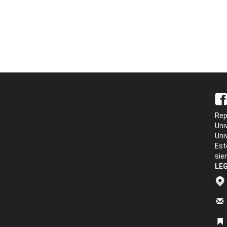
Rep
Uni
Uni
Est
sie
LEG