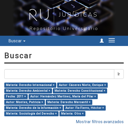
Buscar
Cambiar
navegac
Buscar
Ir
Materia: Derecho Internacional ×
Autor: Cáceres Nieto, Enrique ×
Materia: Derecho Ambiental ×
Materia: Derecho Constitucional ×
Fecha: 2011 ×
Autor: Hernández Martínez, María del Pilar ×
Autor: Montes, Patricia ×
Materia: Derecho Mercantil ×
Materia: Derecho de la Información ×
Autor: Fix Fierro, Héctor ×
Materia: Sociología del Derecho ×
Materia: Otro ×
Mostrar filtros avanzados