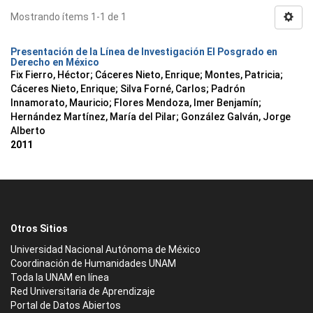
Mostrando ítems 1-1 de 1
Presentación de la Línea de Investigación El Posgrado en
Derecho en México
Fix Fierro, Héctor
;
Cáceres Nieto, Enrique
;
Montes, Patricia
;
Cáceres Nieto, Enrique
;
Silva Forné, Carlos
;
Padrón
Innamorato, Mauricio
;
Flores Mendoza, Imer Benjamín
;
Hernández Martínez, María del Pilar
;
González Galván, Jorge
Alberto
2011
Otros Sitios
Universidad Nacional Autónoma de México
Coordinación de Humanidades UNAM
Toda la UNAM en línea
Red Universitaria de Aprendizaje
Portal de Datos Abiertos