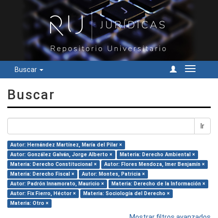
Buscar
Cambiar
navegac
Buscar
Ir
Autor: Hernández Martínez, María del Pilar ×
Autor: González Galván, Jorge Alberto ×
Materia: Derecho Ambiental ×
Materia: Derecho Constitucional ×
Autor: Flores Mendoza, Imer Benjamín ×
Materia: Derecho Fiscal ×
Autor: Montes, Patricia ×
Autor: Padrón Innamorato, Mauricio ×
Materia: Derecho de la Información ×
Autor: Fix Fierro, Héctor ×
Materia: Sociología del Derecho ×
Materia: Otro ×
Mostrar filtros avanzados