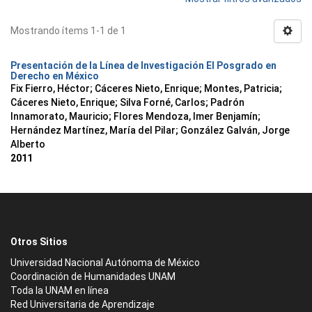
Mostrando ítems 1-1 de 1
Presentación de la Línea de Investigación El Posgrado en
Derecho en México
Fix Fierro, Héctor
;
Cáceres Nieto, Enrique
;
Montes, Patricia
;
Cáceres Nieto, Enrique
;
Silva Forné, Carlos
;
Padrón
Innamorato, Mauricio
;
Flores Mendoza, Imer Benjamín
;
Hernández Martínez, María del Pilar
;
González Galván, Jorge
Alberto
2011
Otros Sitios
Universidad Nacional Autónoma de México
Coordinación de Humanidades UNAM
Toda la UNAM en línea
Red Universitaria de Aprendizaje