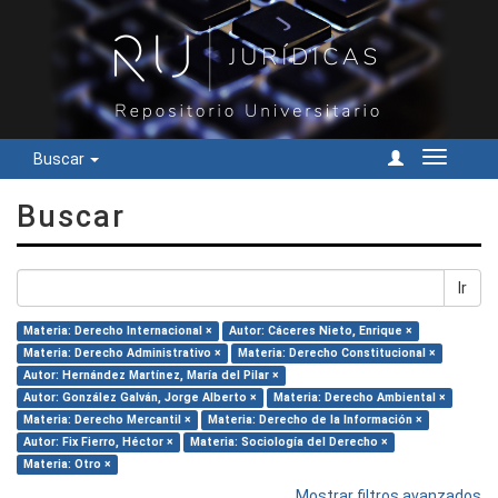
Buscar
Cambiar
navegac
Buscar
Ir
Materia: Derecho Internacional ×
Autor: Cáceres Nieto, Enrique ×
Materia: Derecho Administrativo ×
Materia: Derecho Constitucional ×
Autor: Hernández Martínez, María del Pilar ×
Autor: González Galván, Jorge Alberto ×
Materia: Derecho Ambiental ×
Materia: Derecho Mercantil ×
Materia: Derecho de la Información ×
Autor: Fix Fierro, Héctor ×
Materia: Sociología del Derecho ×
Materia: Otro ×
Mostrar filtros avanzados