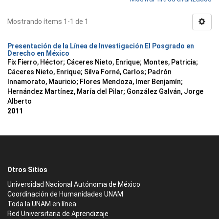
Mostrando ítems 1-1 de 1
Presentación de la Línea de Investigación El Posgrado en
Derecho en México
Fix Fierro, Héctor
;
Cáceres Nieto, Enrique
;
Montes, Patricia
;
Cáceres Nieto, Enrique
;
Silva Forné, Carlos
;
Padrón
Innamorato, Mauricio
;
Flores Mendoza, Imer Benjamín
;
Hernández Martínez, María del Pilar
;
González Galván, Jorge
Alberto
2011
Otros Sitios
Universidad Nacional Autónoma de México
Coordinación de Humanidades UNAM
Toda la UNAM en línea
Red Universitaria de Aprendizaje