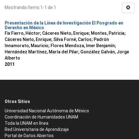
Mostrando ítems 1-1 de 1
Presentación de la Línea de Investigación El Posgrado en
Derecho en México
Fix Fierro, Héctor
;
Cáceres Nieto, Enrique
;
Montes, Patricia
;
Cáceres Nieto, Enrique
;
Silva Forné, Carlos
;
Padrón
Innamorato, Mauricio
;
Flores Mendoza, Imer Benjamín
;
Hernández Martínez, María del Pilar
;
González Galván, Jorge
Alberto
2011
Otros Sitios
Universidad Nacional Autónoma de México
Coordinación de Humanidades UNAM
Toda la UNAM en línea
Red Universitaria de Aprendizaje
Portal de Datos Abiertos