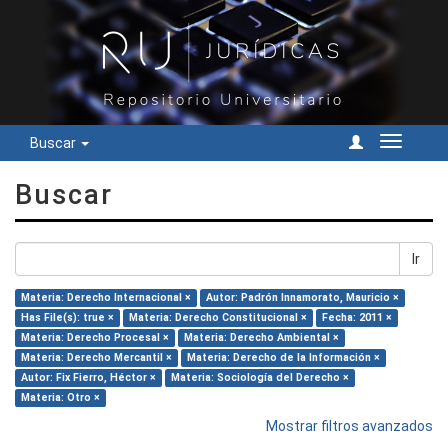
Buscar
Cambiar
navegac
Buscar
Ir
Materia: Derecho Internacional ×
Autor: Padrón Innamorato, Mauricio ×
Has File(s): true ×
Materia: Derecho Constitucional ×
Fecha: 2011 ×
Materia: Derecho Procesal ×
Materia: Derecho Ambiental ×
Materia: Derecho Mercantil ×
Materia: Derecho de la Información ×
Autor: Fix Fierro, Héctor ×
Materia: Sociología del Derecho ×
Materia: Otro ×
Mostrar filtros avanzados