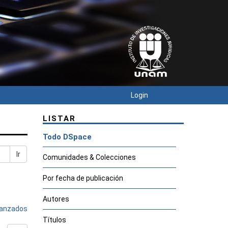
Login
LISTAR
Todo DSpace
Ir
Comunidades & Colecciones
Por fecha de publicación
Autores
avanzados
Títulos