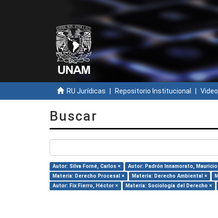
RU Jurídicas
Repositorio Institucional
Video
Buscar
Autor: Silva Forné, Carlos ×
Autor: Padrón Innamorato, Mauricio
Materia: Derecho Procesal ×
Materia: Derecho Ambiental ×
M
Autor: Fix Fierro, Héctor ×
Materia: Sociología del Derecho ×