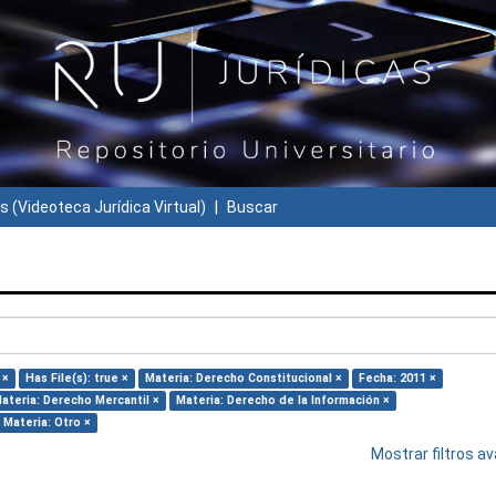
s (Videoteca Jurídica Virtual)
Buscar
 ×
Has File(s): true ×
Materia: Derecho Constitucional ×
Fecha: 2011 ×
ateria: Derecho Mercantil ×
Materia: Derecho de la Información ×
Materia: Otro ×
Mostrar filtros 