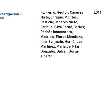
Fix Fierro, Héctor
;
Cáceres
2011
nvestigación El
Nieto, Enrique
;
Montes,
ico
Patricia
;
Cáceres Nieto,
Enrique
;
Silva Forné, Carlos
;
Padrón Innamorato,
Mauricio
;
Flores Mendoza,
Imer Benjamín
;
Hernández
Martínez, María del Pilar
;
González Galván, Jorge
Alberto