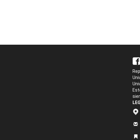
Rep
Uni
Uni
Est
sie
LEG