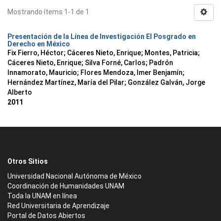
Mostrando ítems 1-1 de 1
Presentación de la Línea de Investigación El Posgrado en
Derecho en México
Fix Fierro, Héctor
;
Cáceres Nieto, Enrique
;
Montes, Patricia
;
Cáceres Nieto, Enrique
;
Silva Forné, Carlos
;
Padrón
Innamorato, Mauricio
;
Flores Mendoza, Imer Benjamín
;
Hernández Martínez, María del Pilar
;
González Galván, Jorge
Alberto
2011
Otros Sitios
Universidad Nacional Autónoma de México
Coordinación de Humanidades UNAM
Toda la UNAM en línea
Red Universitaria de Aprendizaje
Portal de Datos Abiertos