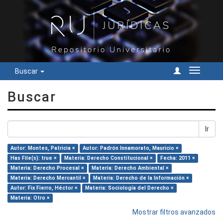
Buscar
Cambiar
navegac
Buscar
Ir
Autor: Montes, Patricia ×
Autor: Padrón Innamorato, Mauricio ×
Has File(s): true ×
Materia: Derecho Constitucional ×
Fecha: 2011 ×
Materia: Derecho Procesal ×
Materia: Derecho Ambiental ×
Materia: Derecho Mercantil ×
Materia: Derecho de la Información ×
Autor: Fix Fierro, Héctor ×
Materia: Sociología del Derecho ×
Materia: Otro ×
Mostrar filtros avanzados