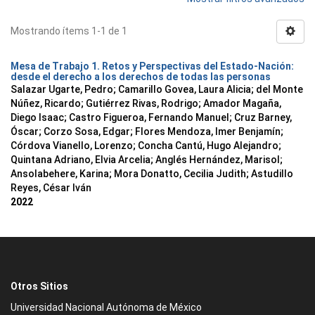
Mostrando ítems 1-1 de 1
Mesa de Trabajo 1. Retos y Perspectivas del Estado-Nación:
desde el derecho a los derechos de todas las personas
Salazar Ugarte, Pedro
;
Camarillo Govea, Laura Alicia
;
del Monte
Núñez, Ricardo
;
Gutiérrez Rivas, Rodrigo
;
Amador Magaña,
Diego Isaac
;
Castro Figueroa, Fernando Manuel
;
Cruz Barney,
Óscar
;
Corzo Sosa, Edgar
;
Flores Mendoza, Imer Benjamín
;
Córdova Vianello, Lorenzo
;
Concha Cantú, Hugo Alejandro
;
Quintana Adriano, Elvia Arcelia
;
Anglés Hernández, Marisol
;
Ansolabehere, Karina
;
Mora Donatto, Cecilia Judith
;
Astudillo
Reyes, César Iván
2022
Otros Sitios
Universidad Nacional Autónoma de México