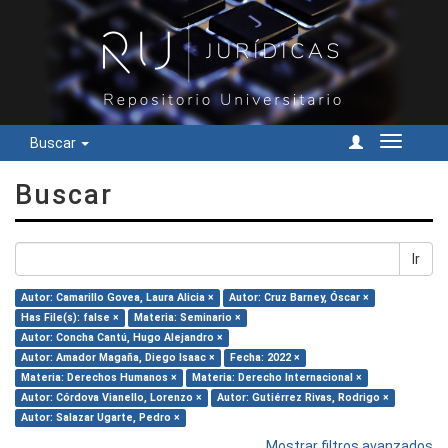
Buscar
Cambiar
navegac
Buscar
Ir
Autor: Camarillo Govea, Laura Alicia ×
Autor: Cruz Barney, Óscar ×
Has File(s): false ×
Materia: Seminario ×
Autor: Concha Cantú, Hugo Alejandro ×
Autor: Amador Magaña, Diego Isaac ×
Fecha: 2022 ×
Materia: Derechos Humanos ×
Materia: Derecho Internacional ×
Autor: Córdova Vianello, Lorenzo ×
Autor: Gutiérrez Rivas, Rodrigo ×
Autor: Salazar Ugarte, Pedro ×
Mostrar filtros avanzados