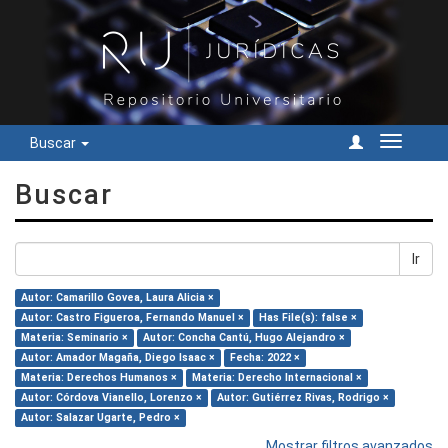
Buscar
Cambiar
navegac
Buscar
Ir
Autor: Camarillo Govea, Laura Alicia ×
Autor: Castro Figueroa, Fernando Manuel ×
Has File(s): false ×
Materia: Seminario ×
Autor: Concha Cantú, Hugo Alejandro ×
Autor: Amador Magaña, Diego Isaac ×
Fecha: 2022 ×
Materia: Derechos Humanos ×
Materia: Derecho Internacional ×
Autor: Córdova Vianello, Lorenzo ×
Autor: Gutiérrez Rivas, Rodrigo ×
Autor: Salazar Ugarte, Pedro ×
Mostrar filtros avanzados