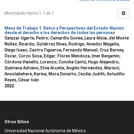
Mostrando ítems 1-1 de 1
Mesa de Trabajo 1. Retos y Perspectivas del Estado-Nación:
desde el derecho a los derechos de todas las personas
Salazar Ugarte, Pedro
;
Camarillo Govea, Laura Alicia
;
del Monte
Núñez, Ricardo
;
Gutiérrez Rivas, Rodrigo
;
Amador Magaña,
Diego Isaac
;
Castro Figueroa, Fernando Manuel
;
Cruz Barney,
Óscar
;
Corzo Sosa, Edgar
;
Flores Mendoza, Imer Benjamín
;
Córdova Vianello, Lorenzo
;
Concha Cantú, Hugo Alejandro
;
Quintana Adriano, Elvia Arcelia
;
Anglés Hernández, Marisol
;
Ansolabehere, Karina
;
Mora Donatto, Cecilia Judith
;
Astudillo
Reyes, César Iván
2022
Otros Sitios
Universidad Nacional Autónoma de México