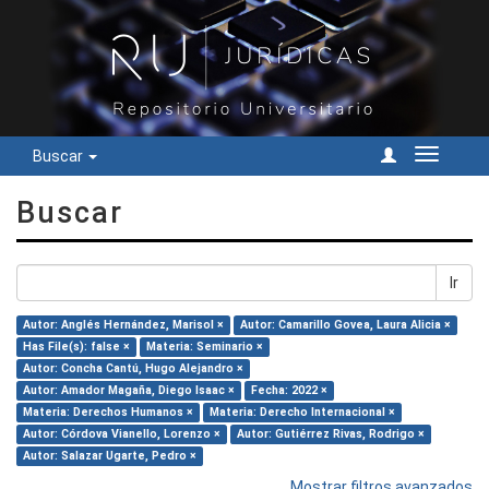
Buscar
Cambiar
navegac
Buscar
Ir
Autor: Anglés Hernández, Marisol ×
Autor: Camarillo Govea, Laura Alicia ×
Has File(s): false ×
Materia: Seminario ×
Autor: Concha Cantú, Hugo Alejandro ×
Autor: Amador Magaña, Diego Isaac ×
Fecha: 2022 ×
Materia: Derechos Humanos ×
Materia: Derecho Internacional ×
Autor: Córdova Vianello, Lorenzo ×
Autor: Gutiérrez Rivas, Rodrigo ×
Autor: Salazar Ugarte, Pedro ×
Mostrar filtros avanzados