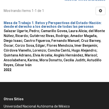
Mostrando ítems 1-1 de 1
Mesa de Trabajo 1. Retos y Perspectivas del Estado-Nación:
desde el derecho a los derechos de todas las personas
Salazar Ugarte, Pedro
;
Camarillo Govea, Laura Alicia
;
del Monte
Núñez, Ricardo
;
Gutiérrez Rivas, Rodrigo
;
Amador Magaña,
Diego Isaac
;
Castro Figueroa, Fernando Manuel
;
Cruz Barney,
Óscar
;
Corzo Sosa, Edgar
;
Flores Mendoza, Imer Benjamín
;
Córdova Vianello, Lorenzo
;
Concha Cantú, Hugo Alejandro
;
Quintana Adriano, Elvia Arcelia
;
Anglés Hernández, Marisol
;
Ansolabehere, Karina
;
Mora Donatto, Cecilia Judith
;
Astudillo
Reyes, César Iván
2022
Otros Sitios
Universidad Nacional Autónoma de México