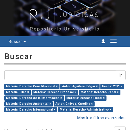
Buscar
Cambiar
navegac
Buscar
Ir
Materia: Derecho Constitucional ×
Autor: Aguilera, Edgar ×
Fecha: 2011 ×
Materia: Otro ×
Materia: Derecho Procesal ×
Materia: Derecho Penal ×
Materia: Derecho de la Información ×
Materia: Derecho Fiscal ×
Materia: Derecho Ambiental ×
Autor: Chávez, Carolina ×
Materia: Derecho Internacional ×
Materia: Derecho Administrativo ×
Mostrar filtros avanzados