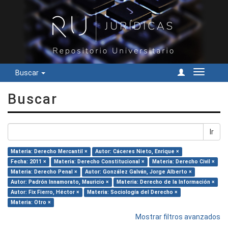
Buscar
Cambiar
navegac
Buscar
Ir
Materia: Derecho Mercantil ×
Autor: Cáceres Nieto, Enrique ×
Fecha: 2011 ×
Materia: Derecho Constitucional ×
Materia: Derecho Civil ×
Materia: Derecho Penal ×
Autor: González Galván, Jorge Alberto ×
Autor: Padrón Innamorato, Mauricio ×
Materia: Derecho de la Información ×
Autor: Fix Fierro, Héctor ×
Materia: Sociología del Derecho ×
Materia: Otro ×
Mostrar filtros avanzados