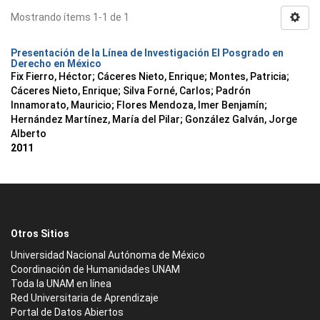
Mostrando ítems 1-1 de 1
Presentación de la Línea de Investigación El Posgrado en
Derecho en México
Fix Fierro, Héctor
;
Cáceres Nieto, Enrique
;
Montes, Patricia
;
Cáceres Nieto, Enrique
;
Silva Forné, Carlos
;
Padrón
Innamorato, Mauricio
;
Flores Mendoza, Imer Benjamín
;
Hernández Martínez, María del Pilar
;
González Galván, Jorge
Alberto
2011
Otros Sitios
Universidad Nacional Autónoma de México
Coordinación de Humanidades UNAM
Toda la UNAM en línea
Red Universitaria de Aprendizaje
Portal de Datos Abiertos