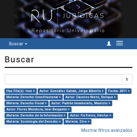
Buscar
Cambiar
navegac
Buscar
Ir
Has File(s): true ×
Autor: González Galván, Jorge Alberto ×
Fecha: 2011 ×
Materia: Derecho Constitucional ×
Autor: Cáceres Nieto, Enrique ×
Materia: Derecho Fiscal ×
Autor: Padrón Innamorato, Mauricio ×
Autor: Flores Mendoza, Imer Benjamín ×
Materia: Derecho de la Información ×
Autor: Fix Fierro, Héctor ×
Materia: Sociología del Derecho ×
Materia: Otro ×
Mostrar filtros avanzados