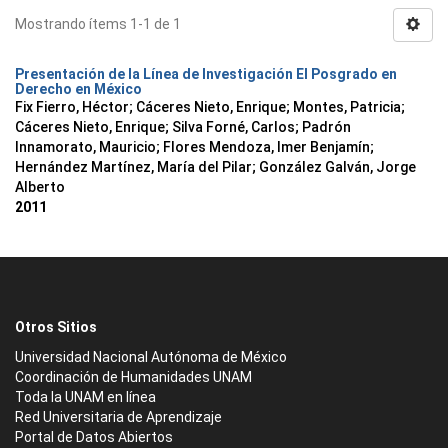
Mostrando ítems 1-1 de 1
Presentación de la Línea de Investigación El Posgrado en
Derecho en México
Fix Fierro, Héctor
;
Cáceres Nieto, Enrique
;
Montes, Patricia
;
Cáceres Nieto, Enrique
;
Silva Forné, Carlos
;
Padrón
Innamorato, Mauricio
;
Flores Mendoza, Imer Benjamín
;
Hernández Martínez, María del Pilar
;
González Galván, Jorge
Alberto
2011
Otros Sitios
Universidad Nacional Autónoma de México
Coordinación de Humanidades UNAM
Toda la UNAM en línea
Red Universitaria de Aprendizaje
Portal de Datos Abiertos