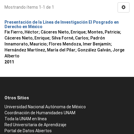
Mostrando ítems 1-1 de 1
Presentación de la Línea de Investigación El Posgrado en
Derecho en México
Fix Fierro, Héctor
;
Cáceres Nieto, Enrique
;
Montes, Patricia
;
Cáceres Nieto, Enrique
;
Silva Forné, Carlos
;
Padrón
Innamorato, Mauricio
;
Flores Mendoza, Imer Benjamín
;
Hernández Martínez, María del Pilar
;
González Galván, Jorge
Alberto
2011
Otros Sitios
Universidad Nacional Autónoma de México
Coordinación de Humanidades UNAM
Toda la UNAM en línea
Red Universitaria de Aprendizaje
Portal de Datos Abiertos