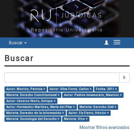
Buscar
Cambiar
navegac
Buscar
Ir
Autor: Montes, Patricia ×
Autor: Silva Forné, Carlos ×
Fecha: 2011 ×
Materia: Derecho Constitucional ×
Autor: Padrón Innamorato, Mauricio ×
Autor: Cáceres Nieto, Enrique ×
Autor: Hernández Martínez, María del Pilar ×
Materia: Derecho Civil ×
Materia: Derecho de la Información ×
Autor: Fix Fierro, Héctor ×
Materia: Sociología del Derecho ×
Materia: Otro ×
Mostrar filtros avanzados