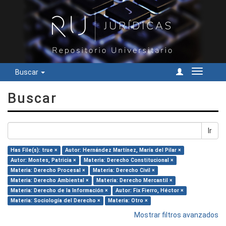
Buscar
Cambiar
navegac
Buscar
Ir
Has File(s): true ×
Autor: Hernández Martínez, María del Pilar ×
Autor: Montes, Patricia ×
Materia: Derecho Constitucional ×
Materia: Derecho Procesal ×
Materia: Derecho Civil ×
Materia: Derecho Ambiental ×
Materia: Derecho Mercantil ×
Materia: Derecho de la Información ×
Autor: Fix Fierro, Héctor ×
Materia: Sociología del Derecho ×
Materia: Otro ×
Mostrar filtros avanzados