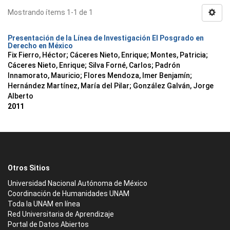
Mostrando ítems 1-1 de 1
Presentación de la Línea de Investigación El Posgrado en
Derecho en México
Fix Fierro, Héctor
;
Cáceres Nieto, Enrique
;
Montes, Patricia
;
Cáceres Nieto, Enrique
;
Silva Forné, Carlos
;
Padrón
Innamorato, Mauricio
;
Flores Mendoza, Imer Benjamín
;
Hernández Martínez, María del Pilar
;
González Galván, Jorge
Alberto
2011
Otros Sitios
Universidad Nacional Autónoma de México
Coordinación de Humanidades UNAM
Toda la UNAM en línea
Red Universitaria de Aprendizaje
Portal de Datos Abiertos