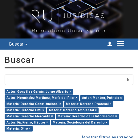
Buscar
Cambiar
navegac
Buscar
Ir
Autor: González Galván, Jorge Alberto ×
Autor: Hernández Martínez, María del Pilar ×
Autor: Montes, Patricia ×
Materia: Derecho Constitucional ×
Materia: Derecho Procesal ×
Materia: Derecho Civil ×
Materia: Derecho Ambiental ×
Materia: Derecho Mercantil ×
Materia: Derecho de la Información ×
Autor: Fix Fierro, Héctor ×
Materia: Sociología del Derecho ×
Materia: Otro ×
Mostrar filtros avanzados