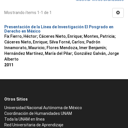
Mostrando ítems 1-1 de 1
Presentación de la Línea de Investigación El Posgrado en
Derecho en México
Fix Fierro, Héctor
;
Cáceres Nieto, Enrique
;
Montes, Patricia
;
Cáceres Nieto, Enrique
;
Silva Forné, Carlos
;
Padrón
Innamorato, Mauricio
;
Flores Mendoza, Imer Benjamín
;
Hernández Martínez, María del Pilar
;
González Galván, Jorge
Alberto
2011
Otros Sitios
Universidad Nacional Autónoma de México
Coordinación de Humanidades UNAM
Toda la UNAM en línea
Red Universitaria de Aprendizaje