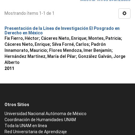
Mostrando ítems 1-1 de 1
Presentación de la Línea de Investigación El Posgrado en
Derecho en México
Fix Fierro, Héctor
;
Cáceres Nieto, Enrique
;
Montes, Patricia
;
Cáceres Nieto, Enrique
;
Silva Forné, Carlos
;
Padrón
Innamorato, Mauricio
;
Flores Mendoza, Imer Benjamín
;
Hernández Martínez, María del Pilar
;
González Galván, Jorge
Alberto
2011
Otros Sitios
Universidad Nacional Autónoma de México
Coordinación de Humanidades UNAM
Toda la UNAM en línea
Red Universitaria de Aprendizaje