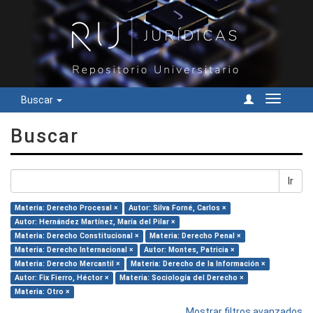
Buscar
Cambiar
navegac
Buscar
Ir
Materia: Derecho Procesal ×
Autor: Silva Forné, Carlos ×
Autor: Hernández Martínez, María del Pilar ×
Materia: Derecho Constitucional ×
Materia: Derecho Penal ×
Materia: Derecho Internacional ×
Autor: Montes, Patricia ×
Materia: Derecho Mercantil ×
Materia: Derecho de la Información ×
Autor: Fix Fierro, Héctor ×
Materia: Sociología del Derecho ×
Materia: Otro ×
Mostrar filtros avanzados