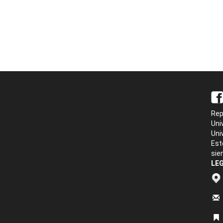
Rep
Uni
Uni
Est
sie
LEG