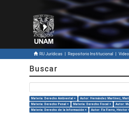
RU Jurídicas
Repositorio Institucional
Video
Buscar
Materia: Derecho Ambiental ×
Autor: Hernández Martínez, María
Materia: Derecho Penal ×
Materia: Derecho Fiscal ×
Autor: Mo
Materia: Derecho de la Información ×
Autor: Fix Fierro, Héctor 