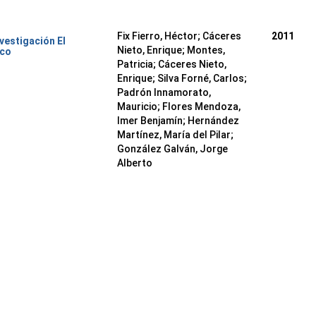
Fix Fierro, Héctor
;
Cáceres
2011
nvestigación El
Nieto, Enrique
;
Montes,
ico
Patricia
;
Cáceres Nieto,
Enrique
;
Silva Forné, Carlos
;
Padrón Innamorato,
Mauricio
;
Flores Mendoza,
Imer Benjamín
;
Hernández
Martínez, María del Pilar
;
González Galván, Jorge
Alberto