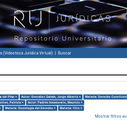
s (Videoteca Jurídica Virtual)
Buscar
 del Pilar ×
Autor: González Galván, Jorge Alberto ×
Materia: Derecho Constituci
ntes, Patricia ×
Autor: Padrón Innamorato, Mauricio ×
×
Materia: Sociología del Derecho ×
Materia: Otro ×
Mostrar filtros 