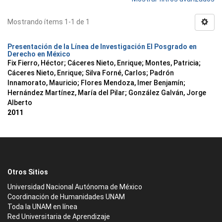
Mostrando ítems 1-1 de 1
Presentación de la Línea de Investigación El Posgrado en
Derecho en México
Fix Fierro, Héctor
;
Cáceres Nieto, Enrique
;
Montes, Patricia
;
Cáceres Nieto, Enrique
;
Silva Forné, Carlos
;
Padrón
Innamorato, Mauricio
;
Flores Mendoza, Imer Benjamín
;
Hernández Martínez, María del Pilar
;
González Galván, Jorge
Alberto
2011
Otros Sitios
Universidad Nacional Autónoma de México
Coordinación de Humanidades UNAM
Toda la UNAM en línea
Red Universitaria de Aprendizaje