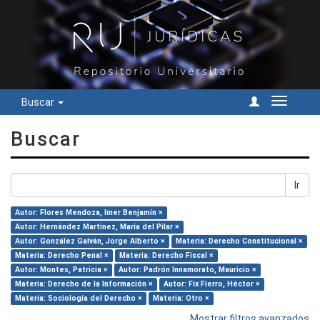
Buscar
Cambiar
navegac
Buscar
Ir
Autor: Flores Mendoza, Imer Benjamín ×
Autor: Hernández Martínez, María del Pilar ×
Autor: González Galván, Jorge Alberto ×
Materia: Derecho Constitucional ×
Materia: Derecho Penal ×
Materia: Derecho Fiscal ×
Autor: Montes, Patricia ×
Autor: Padrón Innamorato, Mauricio ×
Materia: Derecho de la Información ×
Autor: Fix Fierro, Héctor ×
Materia: Sociología del Derecho ×
Materia: Otro ×
Mostrar filtros avanzados