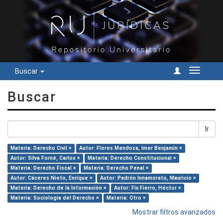
Buscar
Cambiar
navegac
Buscar
Ir
Materia: Derecho Civil ×
Autor: Flores Mendoza, Imer Benjamín ×
Autor: Silva Forné, Carlos ×
Materia: Derecho Constitucional ×
Materia: Derecho Fiscal ×
Materia: Derecho Penal ×
Autor: Cáceres Nieto, Enrique ×
Autor: Padrón Innamorato, Mauricio ×
Materia: Derecho de la Información ×
Autor: Fix Fierro, Héctor ×
Materia: Sociología del Derecho ×
Materia: Otro ×
Mostrar filtros avanzados