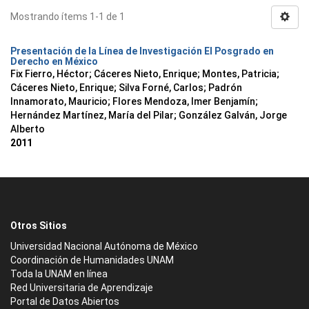
Mostrando ítems 1-1 de 1
Presentación de la Línea de Investigación El Posgrado en
Derecho en México
Fix Fierro, Héctor
;
Cáceres Nieto, Enrique
;
Montes, Patricia
;
Cáceres Nieto, Enrique
;
Silva Forné, Carlos
;
Padrón
Innamorato, Mauricio
;
Flores Mendoza, Imer Benjamín
;
Hernández Martínez, María del Pilar
;
González Galván, Jorge
Alberto
2011
Otros Sitios
Universidad Nacional Autónoma de México
Coordinación de Humanidades UNAM
Toda la UNAM en línea
Red Universitaria de Aprendizaje
Portal de Datos Abiertos