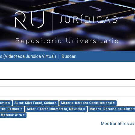
s (Videoteca Jurídica Virtual)
Buscar
jamín ×
Autor: Silva Forné, Carlos ×
Materia: Derecho Constitucional ×
tes, Patricia ×
Autor: Padrón Innamorato, Mauricio ×
Materia: Derecho de la Infor
Materia: Otro ×
Mostrar filtros 