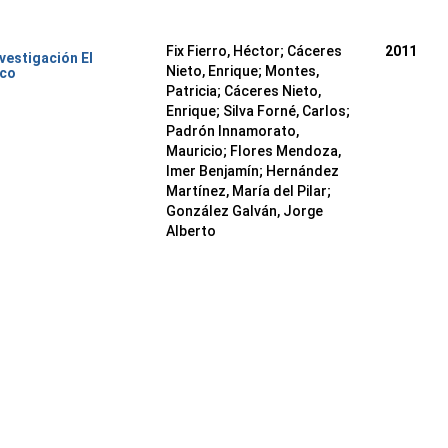
Fix Fierro, Héctor
;
Cáceres
2011
nvestigación El
Nieto, Enrique
;
Montes,
ico
Patricia
;
Cáceres Nieto,
Enrique
;
Silva Forné, Carlos
;
Padrón Innamorato,
Mauricio
;
Flores Mendoza,
Imer Benjamín
;
Hernández
Martínez, María del Pilar
;
González Galván, Jorge
Alberto