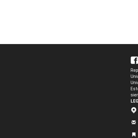
Rep
Uni
Uni
Est
sie
LEG