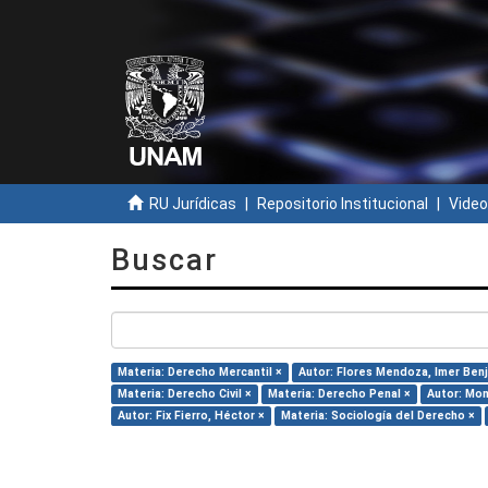
RU Jurídicas
Repositorio Institucional
Video
Buscar
Materia: Derecho Mercantil ×
Autor: Flores Mendoza, Imer Ben
Materia: Derecho Civil ×
Materia: Derecho Penal ×
Autor: Mon
Autor: Fix Fierro, Héctor ×
Materia: Sociología del Derecho ×