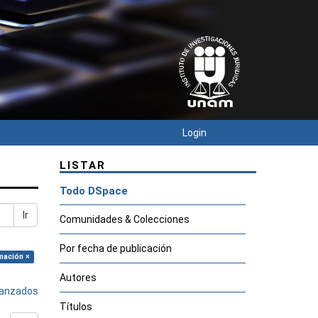
Login
LISTAR
Todo DSpace
Ir
Comunidades & Colecciones
Por fecha de publicación
mación ×
Autores
avanzados
Títulos