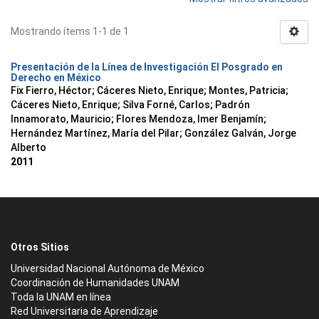
Mostrando ítems 1-1 de 1
Presentación de la Línea de Investigación El Posgrado en
Derecho en México
Fix Fierro, Héctor
;
Cáceres Nieto, Enrique
;
Montes, Patricia
;
Cáceres Nieto, Enrique
;
Silva Forné, Carlos
;
Padrón
Innamorato, Mauricio
;
Flores Mendoza, Imer Benjamín
;
Hernández Martínez, María del Pilar
;
González Galván, Jorge
Alberto
2011
Otros Sitios
Universidad Nacional Autónoma de México
Coordinación de Humanidades UNAM
Toda la UNAM en línea
Red Universitaria de Aprendizaje