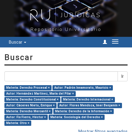
Buscar
Cambiar
navegac
Buscar
Ir
Materia: Derecho Procesal ×
Autor: Padrón Innamorato, Mauricio ×
Autor: Hernández Martínez, María del Pilar ×
Materia: Derecho Constitucional ×
Materia: Derecho Internacional ×
Autor: Cáceres Nieto, Enrique ×
Autor: Flores Mendoza, Imer Benjamín ×
Materia: Derecho Mercantil ×
Materia: Derecho de la Información ×
Autor: Fix Fierro, Héctor ×
Materia: Sociología del Derecho ×
Materia: Otro ×
Mostrar filtros avanzados