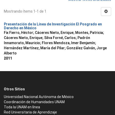
Mostrando ítems 1-1 de 1
Presentación de la Línea de Investigación El Posgrado en
Derecho en México
Fix Fierro, Héctor
;
Cáceres Nieto, Enrique
;
Montes, Patricia
;
Cáceres Nieto, Enrique
;
Silva Forné, Carlos
;
Padrón
Innamorato, Mauricio
;
Flores Mendoza, Imer Benjamín
;
Hernández Martínez, María del Pilar
;
González Galván, Jorge
Alberto
2011
Otros Sitios
Universidad Nacional Autónoma de México
Coordinación de Humanidades UNAM
Toda la UNAM en línea
Red Universitaria de Aprendizaje