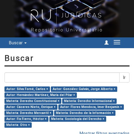
Buscar
Cambiar
navegac
Buscar
Ir
Autor: Silva Forné, Carlos ×
Autor: González Galván, Jorge Alberto ×
Autor: Hernández Martínez, María del Pilar ×
Materia: Derecho Constitucional ×
Materia: Derecho Internacional ×
Autor: Cáceres Nieto, Enrique ×
Autor: Flores Mendoza, Imer Benjamín ×
Materia: Derecho Mercantil ×
Materia: Derecho de la Información ×
Autor: Fix Fierro, Héctor ×
Materia: Sociología del Derecho ×
Materia: Otro ×
Mostrar filtros avanzados