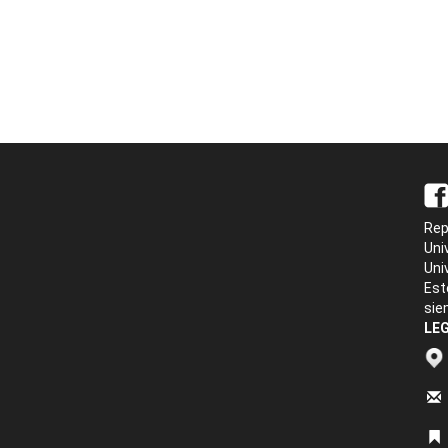
Rep
Uni
Uni
Est
sie
LEG