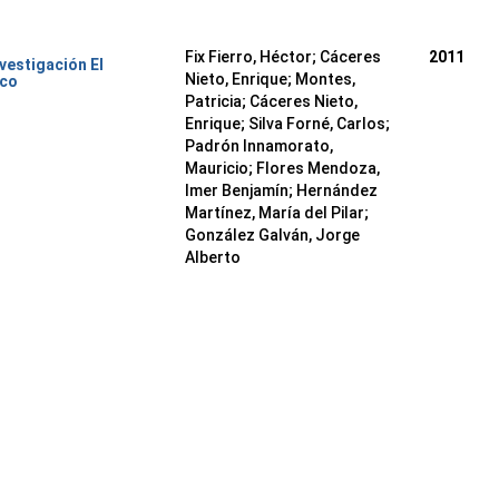
Fix Fierro, Héctor
;
Cáceres
2011
nvestigación El
Nieto, Enrique
;
Montes,
ico
Patricia
;
Cáceres Nieto,
Enrique
;
Silva Forné, Carlos
;
Padrón Innamorato,
Mauricio
;
Flores Mendoza,
Imer Benjamín
;
Hernández
Martínez, María del Pilar
;
González Galván, Jorge
Alberto