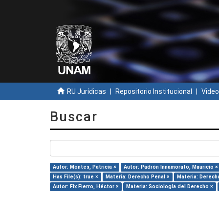
RU Jurídicas
Repositorio Institucional
Video
Buscar
Autor: Montes, Patricia ×
Autor: Padrón Innamorato, Mauricio ×
Has File(s): true ×
Materia: Derecho Penal ×
Materia: Derech
Autor: Fix Fierro, Héctor ×
Materia: Sociología del Derecho ×