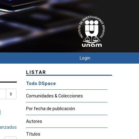
Login
LISTAR
Todo DSpace
Ir
Comunidades & Colecciones
Por fecha de publicación
Autores
avanzados
Títulos