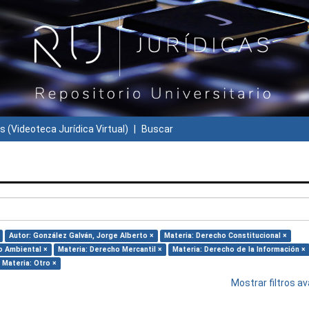
s (Videoteca Jurídica Virtual)
Buscar
Autor: González Galván, Jorge Alberto ×
Materia: Derecho Constitucional ×
o Ambiental ×
Materia: Derecho Mercantil ×
Materia: Derecho de la Información ×
Materia: Otro ×
Mostrar filtros 