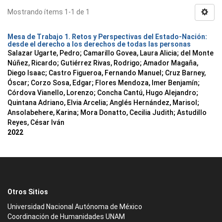
Mostrando ítems 1-1 de 1
Mesa de Trabajo 1. Retos y Perspectivas del Estado-Nación:
desde el derecho a los derechos de todas las personas
Salazar Ugarte, Pedro
;
Camarillo Govea, Laura Alicia
;
del Monte
Núñez, Ricardo
;
Gutiérrez Rivas, Rodrigo
;
Amador Magaña,
Diego Isaac
;
Castro Figueroa, Fernando Manuel
;
Cruz Barney,
Óscar
;
Corzo Sosa, Edgar
;
Flores Mendoza, Imer Benjamín
;
Córdova Vianello, Lorenzo
;
Concha Cantú, Hugo Alejandro
;
Quintana Adriano, Elvia Arcelia
;
Anglés Hernández, Marisol
;
Ansolabehere, Karina
;
Mora Donatto, Cecilia Judith
;
Astudillo
Reyes, César Iván
2022
Otros Sitios
Universidad Nacional Autónoma de México
Coordinación de Humanidades UNAM