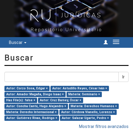
Buscar
Cambiar
navegac
Buscar
Ir
Autor: Corzo Sosa, Edgar ×
Autor: Astudillo Reyes, César Iván ×
Autor: Amador Magaña, Diego Isaac ×
Materia: Seminario ×
Has File(s): false ×
Autor: Cruz Barney, Óscar ×
Autor: Concha Cantú, Hugo Alejandro ×
Materia: Derechos Humanos ×
Materia: Derecho Internacional ×
Autor: Córdova Vianello, Lorenzo ×
Autor: Gutiérrez Rivas, Rodrigo ×
Autor: Salazar Ugarte, Pedro ×
Mostrar filtros avanzados