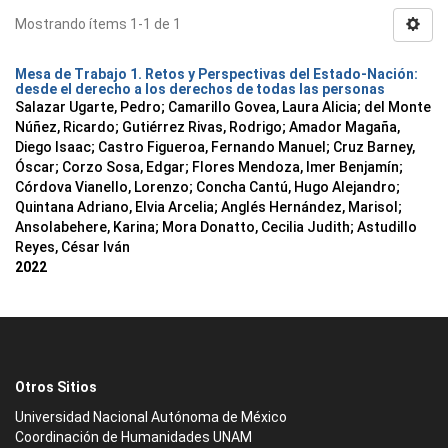
Mostrando ítems 1-1 de 1
Mesa de Trabajo 1. Retos y Perspectivas del Estado-Nación:
desde el derecho a los derechos de todas las personas
Salazar Ugarte, Pedro
;
Camarillo Govea, Laura Alicia
;
del Monte
Núñez, Ricardo
;
Gutiérrez Rivas, Rodrigo
;
Amador Magaña,
Diego Isaac
;
Castro Figueroa, Fernando Manuel
;
Cruz Barney,
Óscar
;
Corzo Sosa, Edgar
;
Flores Mendoza, Imer Benjamín
;
Córdova Vianello, Lorenzo
;
Concha Cantú, Hugo Alejandro
;
Quintana Adriano, Elvia Arcelia
;
Anglés Hernández, Marisol
;
Ansolabehere, Karina
;
Mora Donatto, Cecilia Judith
;
Astudillo
Reyes, César Iván
2022
Otros Sitios
Universidad Nacional Autónoma de México
Coordinación de Humanidades UNAM