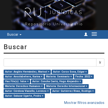
Buscar
Cambiar
navegac
Buscar
Ir
Autor: Anglés Hernández, Marisol ×
Autor: Corzo Sosa, Edgar ×
Autor: Ansolabehere, Karina ×
Materia: Seminario ×
Fecha: 2022 ×
Has File(s): false ×
Autor: Concha Cantú, Hugo Alejandro ×
Materia: Derechos Humanos ×
Materia: Derecho Internacional ×
Autor: Córdova Vianello, Lorenzo ×
Autor: Gutiérrez Rivas, Rodrigo ×
Autor: Salazar Ugarte, Pedro ×
Mostrar filtros avanzados