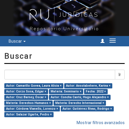
Buscar
Cambiar
navegac
Buscar
Ir
Autor: Camarillo Govea, Laura Alicia ×
Autor: Ansolabehere, Karina ×
Autor: Corzo Sosa, Edgar ×
Materia: Seminario ×
Fecha: 2022 ×
Autor: Cruz Barney, Óscar ×
Autor: Concha Cantú, Hugo Alejandro ×
Materia: Derechos Humanos ×
Materia: Derecho Internacional ×
Autor: Córdova Vianello, Lorenzo ×
Autor: Gutiérrez Rivas, Rodrigo ×
Autor: Salazar Ugarte, Pedro ×
Mostrar filtros avanzados