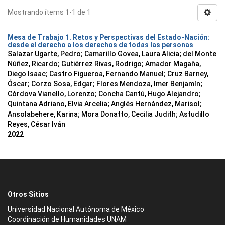
Mostrando ítems 1-1 de 1
Mesa de Trabajo 1. Retos y Perspectivas del Estado-Nación:
desde el derecho a los derechos de todas las personas
Salazar Ugarte, Pedro
;
Camarillo Govea, Laura Alicia
;
del Monte
Núñez, Ricardo
;
Gutiérrez Rivas, Rodrigo
;
Amador Magaña,
Diego Isaac
;
Castro Figueroa, Fernando Manuel
;
Cruz Barney,
Óscar
;
Corzo Sosa, Edgar
;
Flores Mendoza, Imer Benjamín
;
Córdova Vianello, Lorenzo
;
Concha Cantú, Hugo Alejandro
;
Quintana Adriano, Elvia Arcelia
;
Anglés Hernández, Marisol
;
Ansolabehere, Karina
;
Mora Donatto, Cecilia Judith
;
Astudillo
Reyes, César Iván
2022
Otros Sitios
Universidad Nacional Autónoma de México
Coordinación de Humanidades UNAM