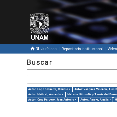
RU Jurídicas
Repositorio Institucional
Video
Buscar
Autor: López-Guerra, Claudio ×
Autor: Vázquez Valencia, Luis D
Autor: Maitret, Armando ×
Materia: Filosofía y Teoría del Dere
Autor: Cruz Parcero, Juan Antonio ×
Autor: Amaya, Amalia ×
H