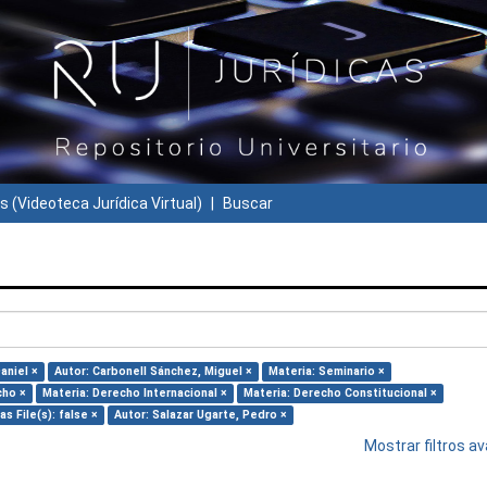
s (Videoteca Jurídica Virtual)
Buscar
aniel ×
Autor: Carbonell Sánchez, Miguel ×
Materia: Seminario ×
cho ×
Materia: Derecho Internacional ×
Materia: Derecho Constitucional ×
as File(s): false ×
Autor: Salazar Ugarte, Pedro ×
Mostrar filtros 