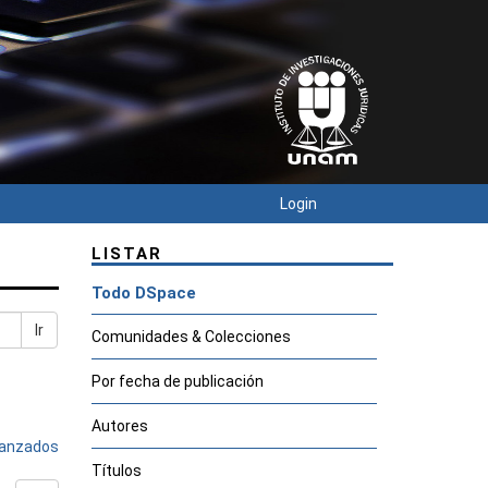
Login
LISTAR
Todo DSpace
Ir
Comunidades & Colecciones
Por fecha de publicación
Autores
avanzados
Títulos