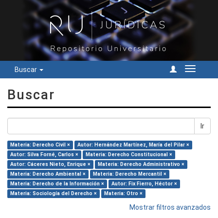
Buscar
Cambiar
navegac
Buscar
Ir
Materia: Derecho Civil ×
Autor: Hernández Martínez, María del Pilar ×
Autor: Silva Forné, Carlos ×
Materia: Derecho Constitucional ×
Autor: Cáceres Nieto, Enrique ×
Materia: Derecho Administrativo ×
Materia: Derecho Ambiental ×
Materia: Derecho Mercantil ×
Materia: Derecho de la Información ×
Autor: Fix Fierro, Héctor ×
Materia: Sociología del Derecho ×
Materia: Otro ×
Mostrar filtros avanzados