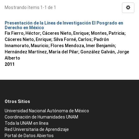
Mostrando ítems 1-1 de 1
Presentación de la Línea de Investigación El Posgrado en
Derecho en México
Fix Fierro, Héctor
;
Cáceres Nieto, Enrique
;
Montes, Patricia
;
Cáceres Nieto, Enrique
;
Silva Forné, Carlos
;
Padrón
Innamorato, Mauricio
;
Flores Mendoza, Imer Benjamín
;
Hernández Martínez, María del Pilar
;
González Galván, Jorge
Alberto
2011
Otros Sitios
Universidad Nacional Autónoma de México
Coordinación de Humanidades UNAM
Toda la UNAM en línea
Red Universitaria de Aprendizaje
Portal de Datos Abiertos