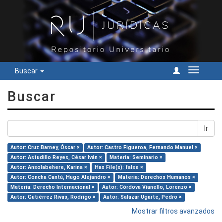
Buscar
Cambiar
navegac
Buscar
Ir
Autor: Cruz Barney, Óscar ×
Autor: Castro Figueroa, Fernando Manuel ×
Autor: Astudillo Reyes, César Iván ×
Materia: Seminario ×
Autor: Ansolabehere, Karina ×
Has File(s): false ×
Autor: Concha Cantú, Hugo Alejandro ×
Materia: Derechos Humanos ×
Materia: Derecho Internacional ×
Autor: Córdova Vianello, Lorenzo ×
Autor: Gutiérrez Rivas, Rodrigo ×
Autor: Salazar Ugarte, Pedro ×
Mostrar filtros avanzados