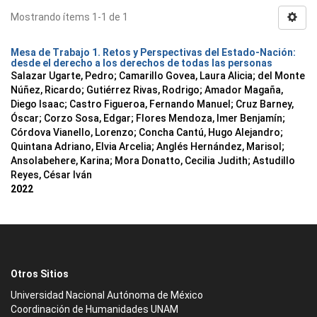
Mostrando ítems 1-1 de 1
Mesa de Trabajo 1. Retos y Perspectivas del Estado-Nación:
desde el derecho a los derechos de todas las personas
Salazar Ugarte, Pedro
;
Camarillo Govea, Laura Alicia
;
del Monte
Núñez, Ricardo
;
Gutiérrez Rivas, Rodrigo
;
Amador Magaña,
Diego Isaac
;
Castro Figueroa, Fernando Manuel
;
Cruz Barney,
Óscar
;
Corzo Sosa, Edgar
;
Flores Mendoza, Imer Benjamín
;
Córdova Vianello, Lorenzo
;
Concha Cantú, Hugo Alejandro
;
Quintana Adriano, Elvia Arcelia
;
Anglés Hernández, Marisol
;
Ansolabehere, Karina
;
Mora Donatto, Cecilia Judith
;
Astudillo
Reyes, César Iván
2022
Otros Sitios
Universidad Nacional Autónoma de México
Coordinación de Humanidades UNAM